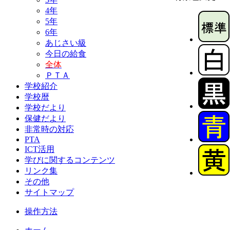
4年
5年
6年
あじさい級
今日の給食
全体
ＰＴＡ
学校紹介
学校暦
学校だより
保健だより
非常時の対応
PTA
ICT活用
学びに関するコンテンツ
リンク集
その他
サイトマップ
操作方法