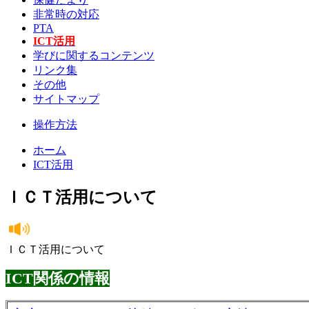
非常時の対応
PTA
ICT活用
学びに関するコンテンツ
リンク集
その他
サイトマップ
操作方法
ホーム
ICT活用
ＩＣＴ活用について
ＩＣＴ活用について
ICT関係の情報