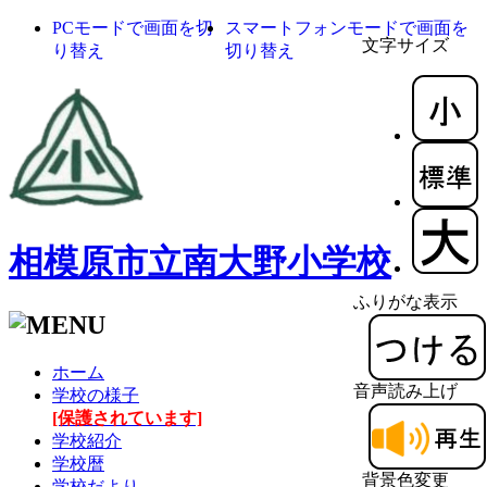
PCモードで画面を切
スマートフォンモードで画面を
文字サイズ
り替え
切り替え
相模原市立南大野小学校
ふりがな表示
ホーム
音声読み上げ
学校の様子
[保護されています]
学校紹介
学校暦
背景色変更
学校だより