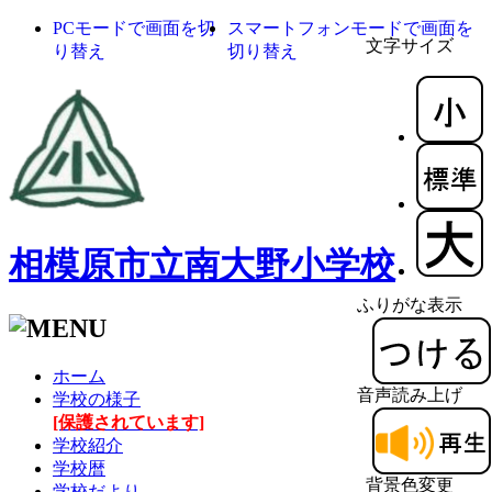
PCモードで画面を切
スマートフォンモードで画面を
文字サイズ
り替え
切り替え
相模原市立南大野小学校
ふりがな表示
ホーム
音声読み上げ
学校の様子
[保護されています]
学校紹介
学校暦
背景色変更
学校だより